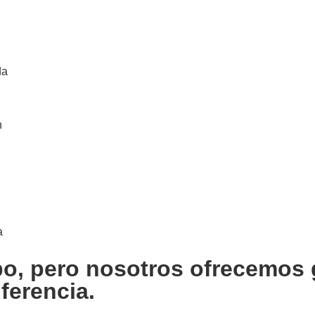
da
n
a
po, pero nosotros ofrecemos 
ferencia.