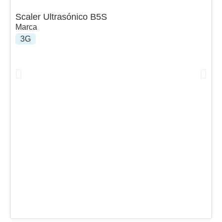
Scaler Ultrasónico B5S
Marca
3G
S
M