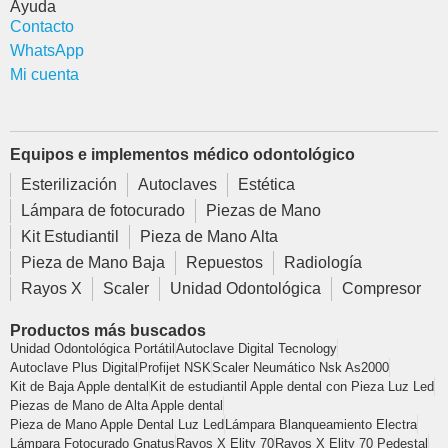
Ayuda
Contacto
WhatsApp
Mi cuenta
Equipos e implementos médico odontológico
Esterilización
Autoclaves
Estética
Lámpara de fotocurado
Piezas de Mano
Kit Estudiantil
Pieza de Mano Alta
Pieza de Mano Baja
Repuestos
Radiología
Rayos X
Scaler
Unidad Odontológica
Compresor
Productos más buscados
Unidad Odontológica Portátil
Autoclave Digital Tecnology
Autoclave Plus Digital
Profijet NSK
Scaler Neumático Nsk As2000
Kit de Baja Apple dental
Kit de estudiantil Apple dental con Pieza Luz Led
Piezas de Mano de Alta Apple dental
Pieza de Mano Apple Dental Luz Led
Lámpara Blanqueamiento Electra
Lámpara Fotocurado Gnatus
Rayos X Elity 70
Rayos X Elity 70 Pedestal